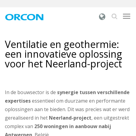
Wat zoek je?
Ventilatie en geothermie:
PRODUCTEN
een innovatieve oplossing
ONZE OPLOSSINGEN
voor het Neerland-project
DOCUMENTATIE
ONZE DIENSTEN
In de bouwsector is de
synergie tussen verschillende
OVER ORCON
expertises
essentieel om duurzame en performante
oplossingen aan te bieden. Dit was precies wat er werd
INSPIRATIE
gerealiseerd in het
Neerland-project
, een uitgestrekt
CONTACT
complex van
250 woningen in aanbouw nabij
Antwerpen
, België.