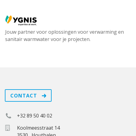
Ygnis
Jouw partner voor oplossingen voor verwarming en
sanitair warmwater voor je projecten.
CONTACT
+32 89 50 40 02
Koolmeesstraat 14
3530
,
Houthalen